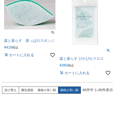
森と暮らす 葉っぱのスポンジ
¥
418
税込
カートに入れる
森と暮らす ぴかぴかクロス
¥
385
税込
カートに入れる
46
件中
1
-
46
件表示
並び替え
優先度順
価格が安い順
価格が高い順