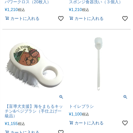
パワークロス（20枚入）
スポンジ食器洗い（３個入）
¥
1,210
¥
1,210
税込
税込
カートに入れる
カートに入れる
【盲導犬支援】海をまもるキッ
トイレブラシ
チン&ベジブラシ（手仕上げ一
¥
1,100
税込
級品）
カートに入れる
¥
1,155
税込
カートに入れる