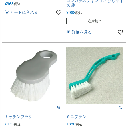
コレカラのフキン 手のひらサイ
¥
968
税込
ズ 紺
カートに入れる
¥
968
税込
在庫切れ
詳細を見る
キッチンブラシ
ミニブラシ
¥
935
¥
880
税込
税込