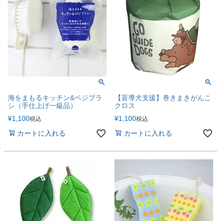
海をまもるキッチン&ベジブラ
【盲導犬支援】巻きまきがんこ
シ（手仕上げ一級品）
クロス
¥
1,100
¥
1,100
税込
税込
カートに入れる
カートに入れる