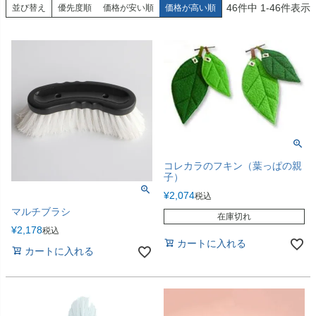
46
件中
1
-
46
件表示
並び替え
優先度順
価格が安い順
価格が高い順
コレカラのフキン（葉っぱの親
子）
¥
2,074
税込
マルチブラシ
在庫切れ
¥
2,178
税込
カートに入れる
カートに入れる