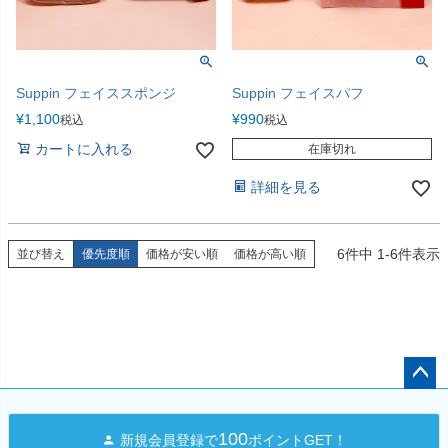
Suppin フェイススポンジ
Suppin フェイスパフ
¥
1,100
¥
990
税込
税込
カートに入れる
在庫切れ
詳細を見る
6
件中
1
-
6
件表示
並び替え
優先度順
価格が安い順
価格が高い順
ペー
ジト
100
新規会員登録で
ポイントGET！
ップ