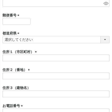
)
(
必
須
郵便番号
)
(
必
須
都道府県
)
(
必
須
住所１（市区町村）
)
(
必
須
住所２（番地）
)
(
必
須
住所３（建物名）
)
お電話番号