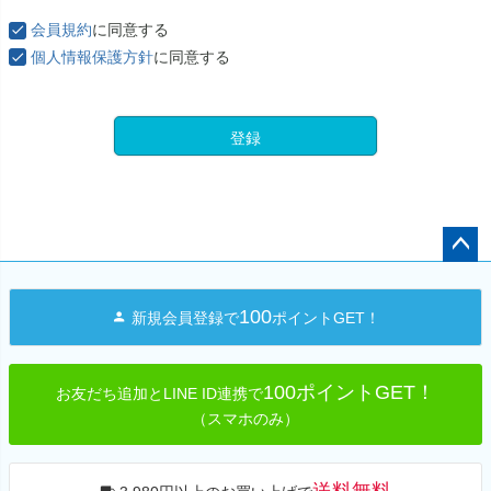
)
会員規約
に同意する
個人情報保護方針
に同意する
登録
ペー
ジト
100
新規会員登録で
ポイントGET！
ップ
へ
100ポイントGET！
お友だち追加とLINE ID連携で
（スマホのみ）
送料無料