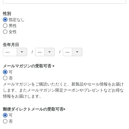
(
必
須
性別
)
指定なし
男性
女性
生年月日
メールマガジンの受取可否
可
(
否
必
メールマガジンをご購読いただくと、新製品やセール情報をお届け
須
します。またメールマガジン限定クーポンやプレゼントなどお得な
)
情報をお届けします。
郵便ダイレクトメールの受取可否
可
(
否
必
須