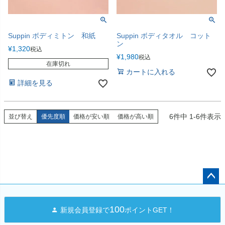
Suppin ボディミトン 和紙
Suppin ボディタオル コット
ン
¥
1,320
税込
¥
1,980
税込
在庫切れ
カートに入れる
詳細を見る
6
件中
1
-
6
件表示
並び替え
優先度順
価格が安い順
価格が高い順
ペー
ジト
100
新規会員登録で
ポイントGET！
ップ
へ