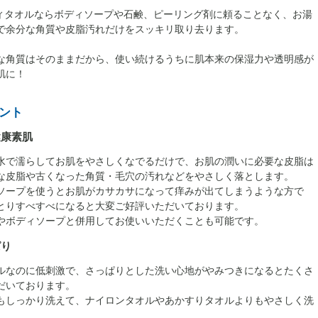
ボディタオルならボディソープや石鹸、ピーリング剤に頼ることなく、お湯
で余分な角質や皮脂汚れだけをスッキリ取り去ります。
な角質はそのままだから、使い続けるうちに肌本来の保湿力や透明感が
肌に！
ント
健康素肌
水で濡らしてお肌をやさしくなでるだけで、お肌の潤いに必要な皮脂は
な皮脂や古くなった角質・毛穴の汚れなどをやさしく落とします。
ソープを使うとお肌がカサカサになって痒みが出てしまうような方で
とりすべすべになると大変ご好評いただいております。
やボディソープと併用してお使いいただくことも可能です。
ぱり
ルなのに低刺激で、さっぱりとした洗い心地がやみつきになるとたくさ
だいております。
もしっかり洗えて、ナイロンタオルやあかすりタオルよりもやさしく洗