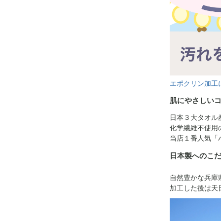
エポクリン加工
肌にやさしい
日本３大タオル
化学繊維不使用
当店１番人気「
日本製へのこ
自然豊かな兵庫
加工した後は天