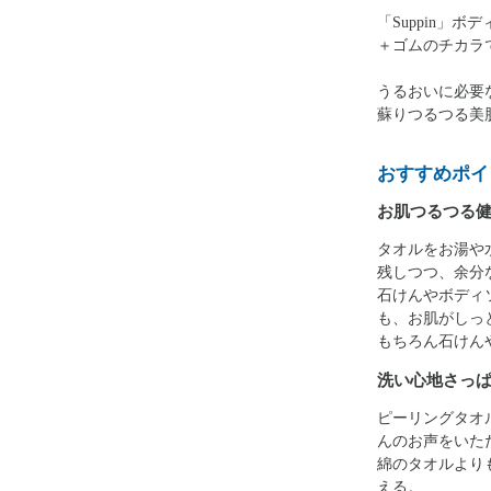
「Suppin」
＋ゴムのチカラ
うるおいに必要
蘇りつるつる美
おすすめポイ
お肌つるつる
タオルをお湯や
残しつつ、余分
石けんやボディ
も、お肌がしっ
もちろん石けん
洗い心地さっ
ピーリングタオ
んのお声をいた
綿のタオルより
える。