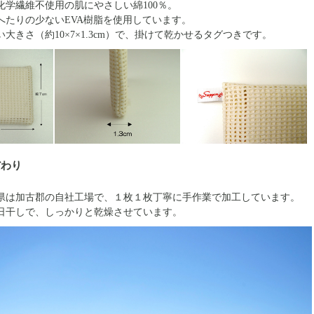
化学繊維不使用の肌にやさしい綿100％。
へたりの少ないEVA樹脂を使用しています。
大きさ（約10×7×1.3cm）で、掛けて乾かせるタグつきです。
だわり
県は加古郡の自社工場で、１枚１枚丁寧に手作業で加工しています。
日干しで、しっかりと乾燥させています。