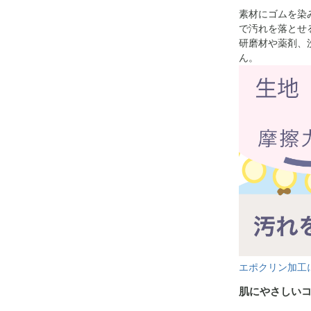
素材にゴムを染
で汚れを落とせ
研磨材や薬剤、
ん。
エポクリン加工
肌にやさしい