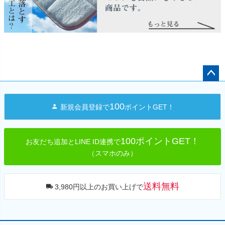
ペー
ジト
100
新規会員登録で
ポイントGET！
ップ
へ
100ポイントGET！
お友だち追加とLINE ID連携で
（スマホのみ）
送料無料
3,980円以上のお買い上げで