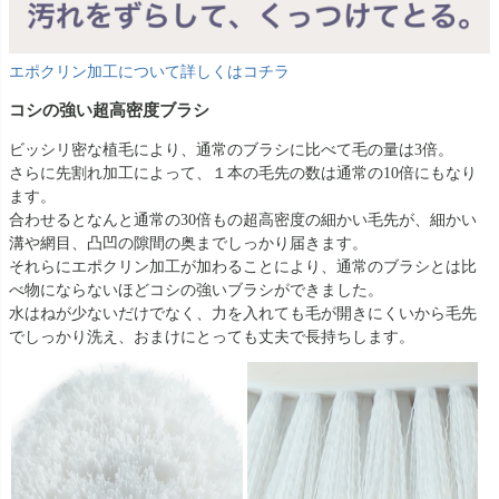
エポクリン加工について詳しくはコチラ
コシの強い超高密度ブラシ
ビッシリ密な植毛により、通常のブラシに比べて毛の量は3倍。
さらに先割れ加工によって、１本の毛先の数は通常の10倍にもなり
ます。
合わせるとなんと通常の30倍もの超高密度の細かい毛先が、細かい
溝や網目、凸凹の隙間の奥までしっかり届きます。
それらにエポクリン加工が加わることにより、通常のブラシとは比
べ物にならないほどコシの強いブラシができました。
水はねが少ないだけでなく、力を入れても毛が開きにくいから毛先
でしっかり洗え、おまけにとっても丈夫で長持ちします。