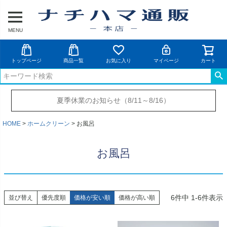
MENU
トップページ
商品一覧
お気に入り
マイページ
カート
夏季休業のお知らせ（8/11～8/16）
HOME
ホームクリーン
お風呂
お風呂
6
件中
1
-
6
件表示
並び替え
優先度順
価格が安い順
価格が高い順