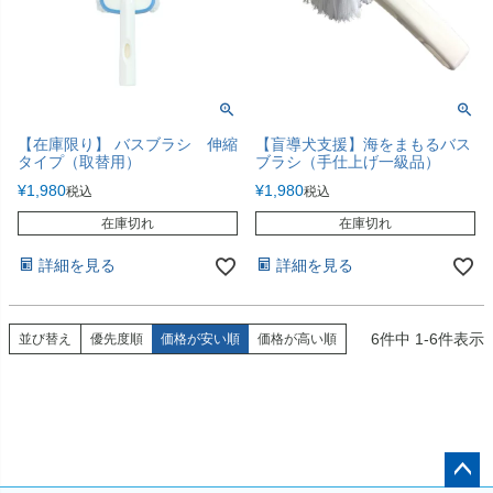
【在庫限り】 バスブラシ 伸縮
【盲導犬支援】海をまもるバス
タイプ（取替用）
ブラシ（手仕上げ一級品）
¥
1,980
¥
1,980
税込
税込
在庫切れ
在庫切れ
詳細を見る
詳細を見る
6
件中
1
-
6
件表示
並び替え
優先度順
価格が安い順
価格が高い順