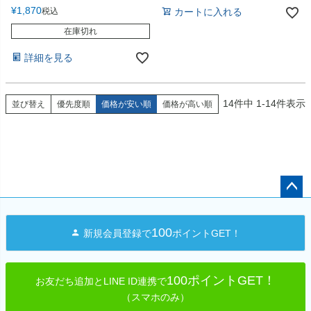
¥
1,870
税込
カートに入れる
在庫切れ
詳細を見る
14
件中
1
-
14
件表示
並び替え
優先度順
価格が安い順
価格が高い順
ペー
ジト
100
新規会員登録で
ポイントGET！
ップ
へ
100ポイントGET！
お友だち追加とLINE ID連携で
（スマホのみ）