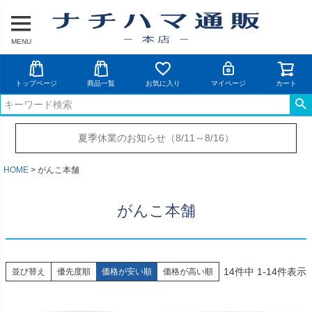
MENU
トップページ
商品一覧
お気に入り
マイページ
カート
夏季休業のお知らせ（8/11～8/16）
HOME
がんこ本舗
がんこ本舗
14
件中
1
-
14
件表示
並び替え
優先度順
価格が安い順
価格が高い順