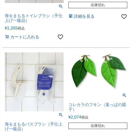
在庫切れ
海をまもるトイレブラシ（手仕
詳細を見る
上げ一級品）
¥
1,265
税込
カートに入れる
コレカラのフキン（葉っぱの親
子）
¥
2,074
税込
海をまもるバスブラシ（手仕上
在庫切れ
げ一級品）