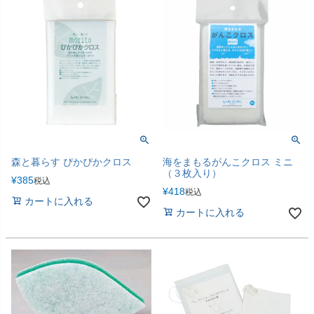
森と暮らす ぴかぴかクロス
海をまもるがんこクロス ミニ
（３枚入り）
¥
385
税込
¥
418
税込
カートに入れる
カートに入れる