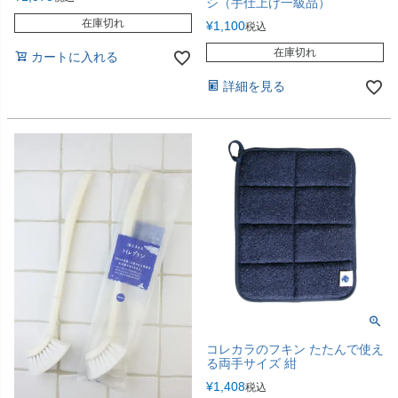
シ（手仕上げ一級品）
在庫切れ
¥
1,100
税込
在庫切れ
カートに入れる
詳細を見る
コレカラのフキン たたんで使え
る両手サイズ 紺
¥
1,408
税込