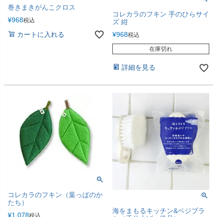
巻きまきがんこクロス
コレカラのフキン 手のひらサイ
¥
968
税込
ズ 紺
カートに入れる
¥
968
税込
在庫切れ
詳細を見る
コレカラのフキン（葉っぱのか
たち）
海をまもるキッチン&ベジブラ
¥
1,078
税込