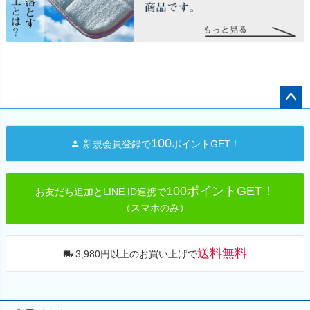
ペー
ジト
100
新規会員登録で
ポイントGET！
ップ
へ
100ポイントGET！
お友だち追加とLINE ID連携で
（スマホのみ）
送料無料
3,980円以上のお買い上げで