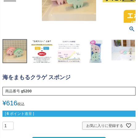
海をまもるクラゲ スポンジ
商品番号
g5200
¥
616
税込
[
6
ポイント進呈 ]
お気に入りに登録する