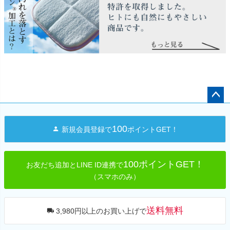
ペー
ジト
100
新規会員登録で
ポイントGET！
ップ
へ
100ポイントGET！
お友だち追加とLINE ID連携で
（スマホのみ）
送料無料
3,980円以上のお買い上げで