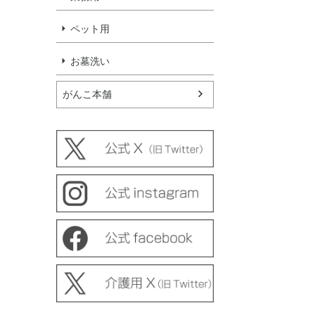
ペット用
お墓洗い
がんこ本舗