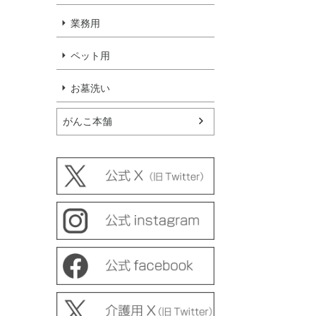
業務用
ペット用
お墓洗い
がんこ本舗