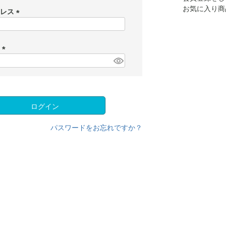
お気に入り商
ドレス
(
必
須
ド
)
(
必
須
)
ログイン
パスワードをお忘れですか？